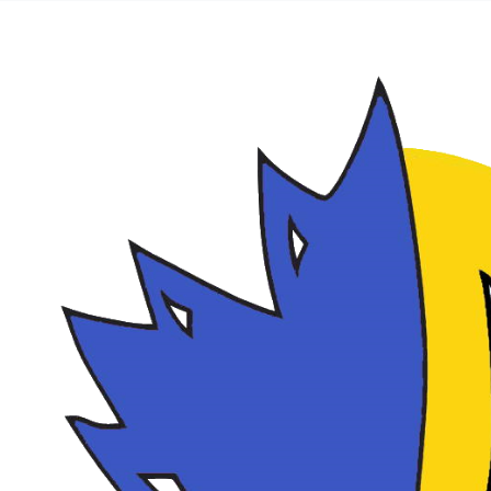
info@e
Place Docteur Marcel Lerosey, 14470 Courseulles/Mer