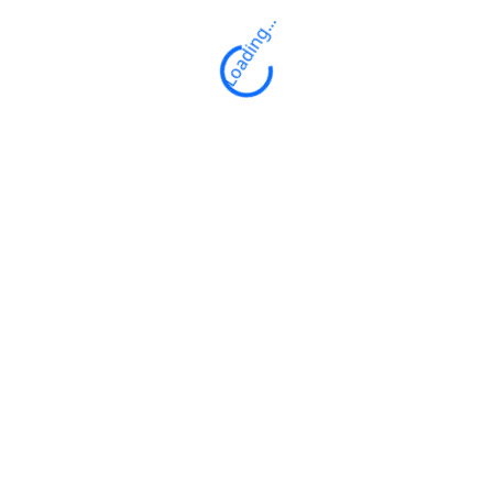
Loading...
rvé au public porteur de handicap uni
Biplace (attention : ces chars demandent plus de vent qu'un c
onne qui souhaiterait effectuer une séance avec un char b
ourseulles.fr
ou au 02.31.37.92.59
ance de 2h.
Handicap = 1 MONITEUR + 3 ou 4 CHARS BIPLACES (prévoir
p (à partir de 7 ans).