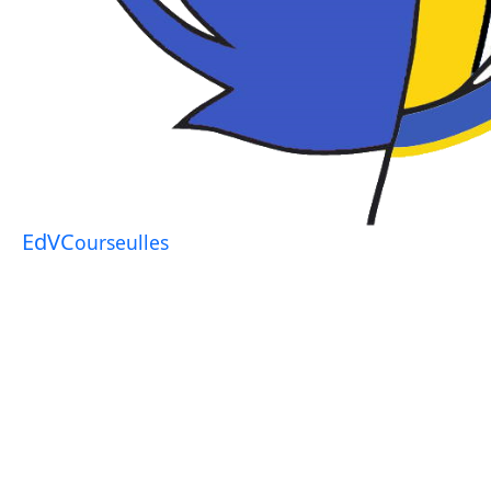
EdVC
ourseulles
Char à voile
Accueil
Activités encadrées
Handisport