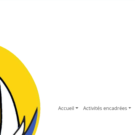
dvcourseulles.fr
02.31.37.92.59
Accueil
Activités encadrées